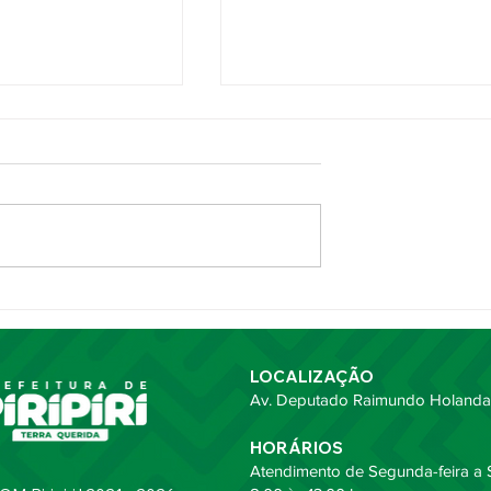
ripiri celebra 21
CEMA de Piripiri apresenta
lhimento e
projeto de apoio a mães
to da saúde
atípicas no maior congresso
unicípio
de saúde pública do Brasil
LOCALIZAÇÃO
Av. Deputado Raimundo Holanda,
HORÁRIOS
Atendimento de Segunda-feira a S