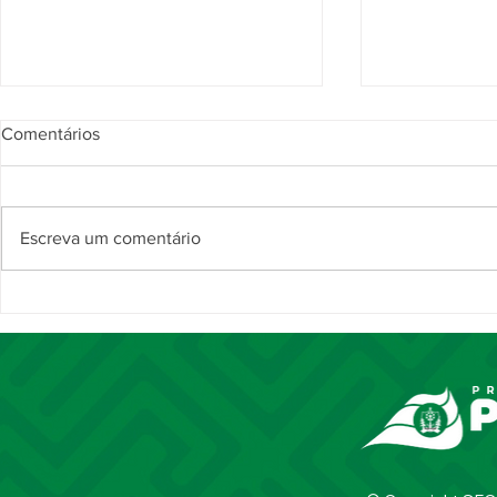
Comentários
Escreva um comentário
Prefeitura de Piripiri realiza
CAPS II de Pi
novo mutirão do projeto Visão
anos de aco
em Dia com mais de 300
fortalecimen
cirurgias de capsulotomia
mental no m