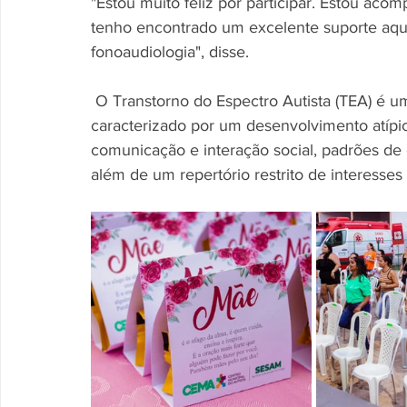
"Estou muito feliz por participar. Estou aco
tenho encontrado um excelente suporte aqui
fonoaudiologia", disse. 
 O Transtorno do Espectro Autista (TEA) é um distúrbio do neurodesenvolvimento 
caracterizado por um desenvolvimento atípic
comunicação e interação social, padrões de 
além de um repertório restrito de interesses 