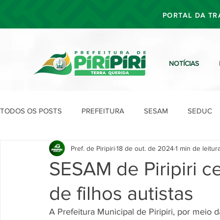
PORTAL DA TR
NOTÍCIAS
TODOS OS POSTS
PREFEITURA
SESAM
SEDUC
Pref. de Piripiri
18 de out. de 2024
1 min de leitur
SEFIN
SEAD
SEGOV
SEPLAN
SDU
SESAM de Piripiri c
de filhos autistas
A Prefeitura Municipal de Piripiri, por meio