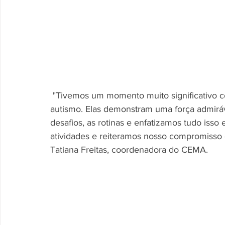
 "Tivemos um momento muito significativo com nossas mães que cuidam de filhos com 
autismo. Elas demonstram uma força admiráv
desafios, as rotinas e enfatizamos tudo is
atividades e reiteramos nosso compromisso e
Tatiana Freitas, coordenadora do CEMA. 