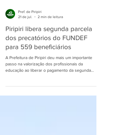
Pref. de Piripiri
21 de jul.
2 min de leitura
Piripiri libera segunda parcela
dos precatórios do FUNDEF
para 559 beneficiários
A Prefeitura de Piripiri deu mais um importante
passo na valorização dos profissionais da
educação ao liberar o pagamento da segunda
parcela dos precatórios do antigo FUNDEF,
referente ao período de setembro de 2005 a
dezembro de 2006. A medida beneficia
profissionais do magistério e reafirma o
compromisso da gestão municipal com a
valorização da educação pública. Ao todo, 559
beneficiários serão contemplados nesta etapa,