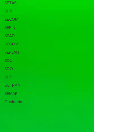
SETAS
SDR
SECOM
SEFIN
SEAD
SEGOV
SEPLAN
SDU
SDO
SDE
SUTRAN
SEMAF
Ouvidoria