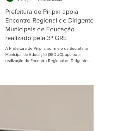
Pref. de Piripiri
25 de jul.
2 min de leitura
Prefeitura de Piripiri apoia
Encontro Regional de Dirigentes
Municipais de Educação
realizado pela 3ª GRE
A Prefeitura de Piripiri, por meio da Secretaria
Municipal de Educação (SEDUC), apoiou a
realização do Encontro Regional de Dirigentes
Municipais de Educação do Piauí, promovido pela
3ª Gerência Regional de Educação (GRE), nesta
sexta-feira (24). O evento aconteceu no Auditório
Vereador Valdemar Soares e reuniu gestores e
dirigentes de diversos municípios para discutir
estratégias voltadas ao fortalecimento da
aprendizagem, ao aprimoramento da gestão
educacional e ao desenvol