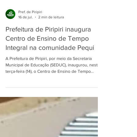
Pref. de Piripiri
16 de jul.
2 min de leitura
Prefeitura de Piripiri inaugura
Centro de Ensino de Tempo
Integral na comunidade Pequi
A Prefeitura de Piripiri, por meio da Secretaria
Municipal de Educação (SEDUC), inaugurou, nesta
terça-feira (14), o Centro de Ensino de Tempo
Integral (CETI) Hermínio Antônio da Silva, na
comunidade Pequi. Durante a solenidade, também
foi entregue um playground escolar, ampliando os
espaços de lazer e convivência para os
estudantes. A entrega integra a programação