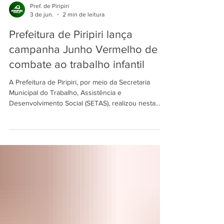
Pref. de Piripiri
3 de jun.
2 min de leitura
Prefeitura de Piripiri lança
campanha Junho Vermelho de
combate ao trabalho infantil
A Prefeitura de Piripiri, por meio da Secretaria
Municipal do Trabalho, Assistência e
Desenvolvimento Social (SETAS), realizou nesta
terça-feira (2) o lançamento da campanha Junho
Vermelho, mês dedicado à conscientização e ao
enfrentamento do trabalho infantil. O evento
aconteceu no Centro de Formação da Secretaria
Municipal de Educação (SEDUC) e reuniu
representantes de órgãos municipais, estaduais e
da rede de proteção à criança e ao adolescente. A
abertura contou com a pre