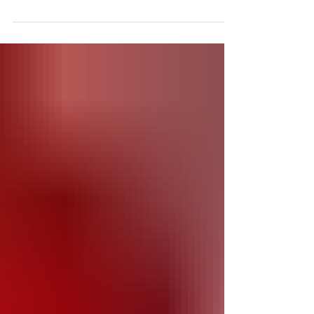
Desenvolvimento Social (SETAS), em parceria com
as secretarias municipais de Saúde (SESAM) e
Educação (SEDUC), realizaram nesta sexta-feira (12)
o Dia D de Enfrentamento ao Trabalho Infantil. A
programação aconteceu na Quadra Pedro Velho e
reuniu uma série de atividades voltadas à
conscientização da população e à promoção da
cidadania. Durante a ação, foram oferecidos
diversos serviços gratu