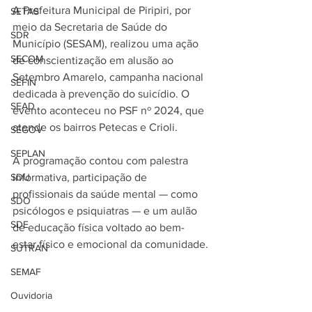
A Prefeitura Municipal de Piripiri, por 
SETAS
meio da Secretaria de Saúde do 
SDR
Município (SESAM), realizou uma ação 
SECOM
de conscientização em alusão ao 
Setembro Amarelo, campanha nacional 
SEFIN
dedicada à prevenção do suicídio. O 
SEAD
evento aconteceu no PSF nº 2024, que 
atende os bairros Petecas e Crioli.
SEGOV
SEPLAN
A programação contou com palestra 
SDU
informativa, participação de 
profissionais da saúde mental — como 
SDO
psicólogos e psiquiatras — e um aulão 
SDE
de educação física voltado ao bem-
estar físico e emocional da comunidade.
SUTRAN
SEMAF
Ouvidoria