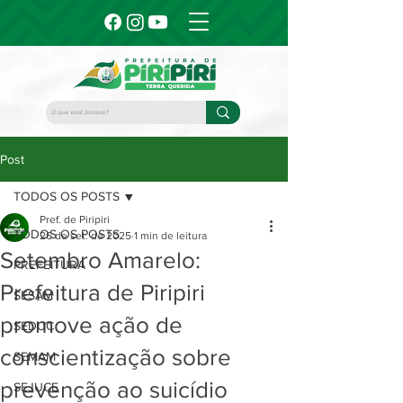
Post
TODOS OS POSTS
Pref. de Piripiri
TODOS OS POSTS
26 de set. de 2025
1 min de leitura
Setembro Amarelo:
PREFEITURA
Prefeitura de Piripiri
SESAM
promove ação de
SEDUC
conscientização sobre
SEMAM
prevenção ao suicídio
SEJUCE