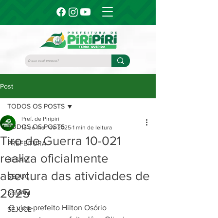
Post
TODOS OS POSTS
Pref. de Piripiri
TODOS OS POSTS
15 de mar. de 2025
1 min de leitura
Tiro de Guerra 10-021
PREFEITURA
realiza oficialmente
SESAM
abertura das atividades de
SEDUC
2025
SEMAM
O vice-prefeito Hilton Osório 
SEJUCE