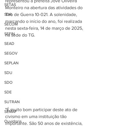
representou a prefeita Jôve Oliveira 
SETAS
Monteiro na abertura das atividades do 
SDR
Tiro de Guerra 10-021. A solenidade, 
marcando o início do ano, foi realizada 
SECOM
nesta sexta-feira, 14 de março de 2025, 
SEFIN
na sede do TG.
SEAD
SEGOV
SEPLAN
SDU
SDO
SDE
SUTRAN
"É muito bom participar deste ato de 
SEMAF
civismo em uma instituição tão 
Ouvidoria
importante. São 50 anos de existência, 