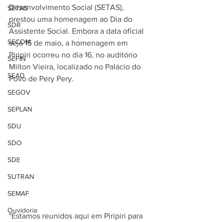
Desenvolvimento Social (SETAS), 
SETAS
prestou uma homenagem ao Dia do 
SDR
Assistente Social. Embora a data oficial 
SECOM
seja 15 de maio, a homenagem em 
Piripiri ocorreu no dia 16, no auditório 
SEFIN
Milton Vieira, localizado no Palácio do 
SEAD
Povo de Pery Pery.
SEGOV
SEPLAN
SDU
SDO
SDE
SUTRAN
SEMAF
Ouvidoria
"Estamos reunidos aqui em Piripiri para 