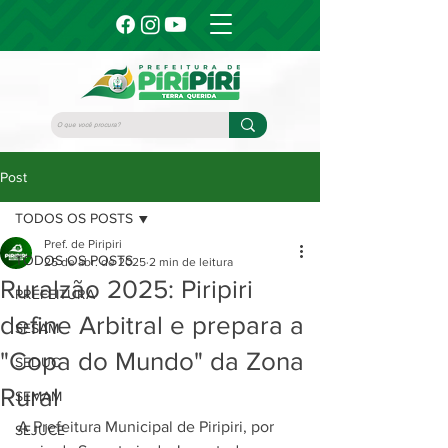
Post
TODOS OS POSTS
Pref. de Piripiri
TODOS OS POSTS
25 de abr. de 2025
2 min de leitura
Ruralzão 2025: Piripiri
PREFEITURA
define Arbitral e prepara a
SESAM
"Copa do Mundo" da Zona
SEDUC
Rural
SEMAM
A Prefeitura Municipal de Piripiri, por 
SEJUCE