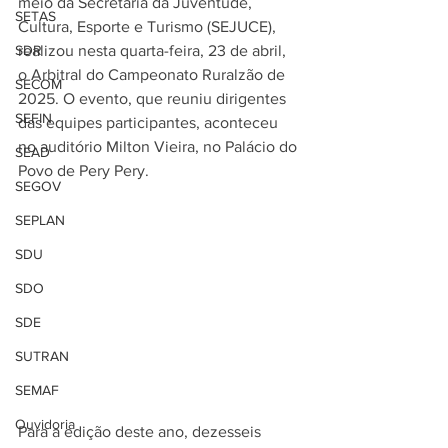
meio da Secretaria da Juventude, 
SETAS
Cultura, Esporte e Turismo (SEJUCE), 
SDR
realizou nesta quarta-feira, 23 de abril, 
o Arbitral do Campeonato Ruralzão de 
SECOM
2025. O evento, que reuniu dirigentes 
SEFIN
das equipes participantes, aconteceu 
no auditório Milton Vieira, no Palácio do 
SEAD
Povo de Pery Pery.
SEGOV
SEPLAN
SDU
SDO
SDE
SUTRAN
SEMAF
Ouvidoria
Para a edição deste ano, dezesseis 