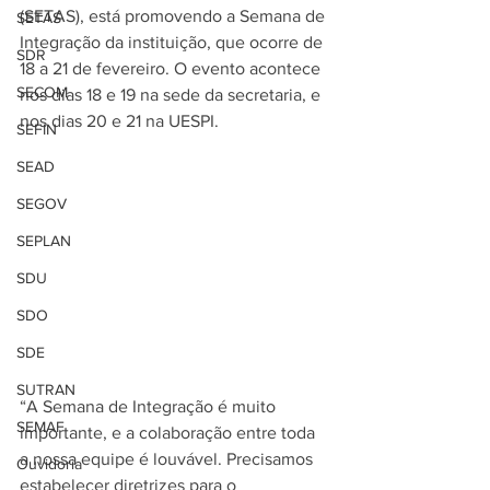
(SETAS), está promovendo a Semana de 
SETAS
Integração da instituição, que ocorre de 
SDR
18 a 21 de fevereiro. O evento acontece 
SECOM
nos dias 18 e 19 na sede da secretaria, e 
nos dias 20 e 21 na UESPI.
SEFIN
SEAD
SEGOV
SEPLAN
SDU
SDO
SDE
SUTRAN
“A Semana de Integração é muito 
SEMAF
importante, e a colaboração entre toda 
a nossa equipe é louvável. Precisamos 
Ouvidoria
estabelecer diretrizes para o 