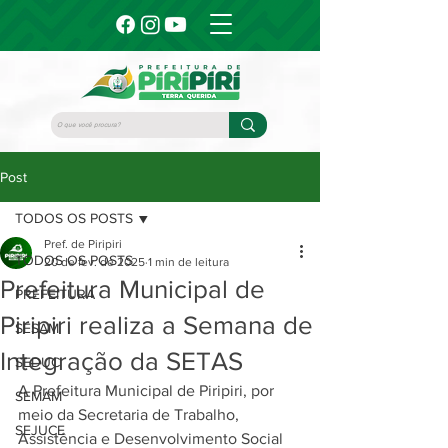
Post
TODOS OS POSTS
Pref. de Piripiri
TODOS OS POSTS
20 de fev. de 2025
1 min de leitura
Prefeitura Municipal de
PREFEITURA
Piripiri realiza a Semana de
SESAM
Integração da SETAS
SEDUC
A Prefeitura Municipal de Piripiri, por 
SEMAM
meio da Secretaria de Trabalho, 
SEJUCE
Assistência e Desenvolvimento Social 