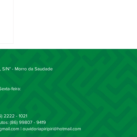
 é
 S/N° - Morro da Saudade
exta-feira:
6) 2222 - 1021
butos: (86) 99807 - 9419
@gmail.com
|
ouvidoriapiripiri@hotmail.com