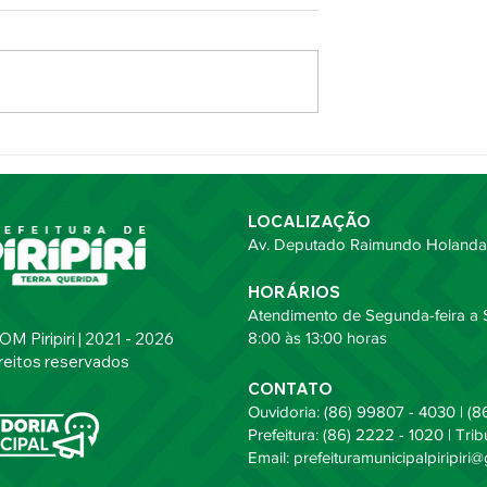
Limpeza avança
Mutirão de Limpeza Pública
s Paciência e
iniciado no bairro Prado em
guirá por toda
Piripiri
LOCALIZAÇÃO
Av. Deputado Raimundo Holanda,
HORÁRIOS
Atendimento de Segunda-feira a S
 Piripiri | 2021 - 2026
8:00 às 13:00 horas
reitos reservados
CONTATO
Ouvidoria: (86) 99807 - 4030 | (8
Prefeitura: (86) 2222 - 1020 | Tri
Email:
prefeituramunicipalpiripiri