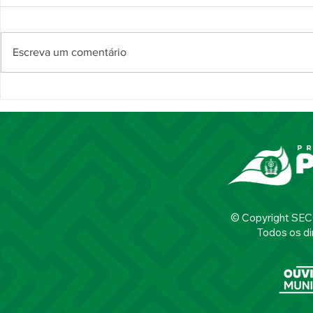
Escreva um comentário
Prefeitura inicia preparativos
Mutirão de 
para a Piripiri Junina 2026 na
pelos bairro
Praça da Bandeira
Rocinha e se
Piripiri
© Copyright SECOM
Todos os di