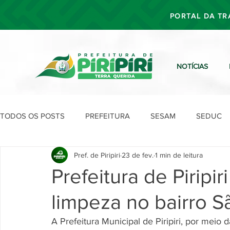
PORTAL DA TR
NOTÍCIAS
TODOS OS POSTS
PREFEITURA
SESAM
SEDUC
Pref. de Piripiri
23 de fev.
1 min de leitura
SEFIN
SEAD
SEGOV
SEPLAN
SDU
Prefeitura de Piripir
limpeza no bairro S
A Prefeitura Municipal de Piripiri, por mei