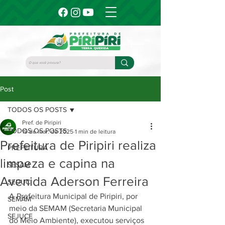
Post
TODOS OS POSTS
Pref. de Piripiri
TODOS OS POSTS
19 de mar. de 2025
1 min de leitura
Prefeitura de Piripiri realiza
PREFEITURA
limpeza e capina na
SESAM
Avenida Aderson Ferreira
SEDUC
A Prefeitura Municipal de Piripiri, por 
SEMAM
meio da SEMAM (Secretaria Municipal 
SEJUCE
do Meio Ambiente), executou serviços 