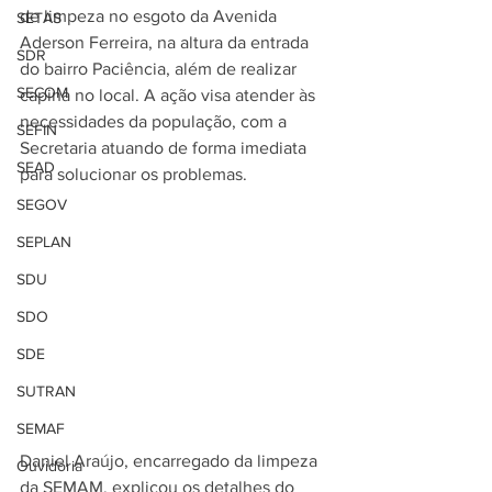
de limpeza no esgoto da Avenida 
SETAS
Aderson Ferreira, na altura da entrada 
SDR
do bairro Paciência, além de realizar 
SECOM
capina no local. A ação visa atender às 
necessidades da população, com a 
SEFIN
Secretaria atuando de forma imediata 
SEAD
para solucionar os problemas.
SEGOV
SEPLAN
SDU
SDO
SDE
SUTRAN
SEMAF
Daniel Araújo, encarregado da limpeza 
Ouvidoria
da SEMAM, explicou os detalhes do 