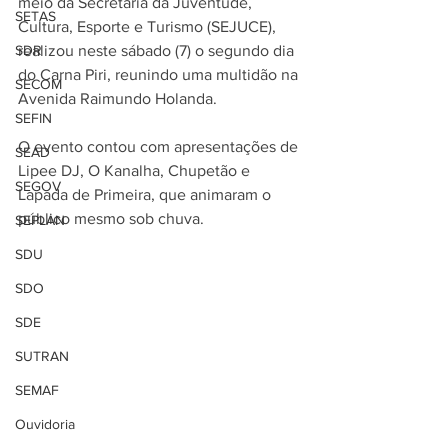
meio da Secretaria da Juventude, 
SETAS
Cultura, Esporte e Turismo (SEJUCE), 
SDR
realizou neste sábado (7) o segundo dia 
do Carna Piri, reunindo uma multidão na 
SECOM
Avenida Raimundo Holanda.  
SEFIN
O evento contou com apresentações de 
SEAD
Lipee DJ, O Kanalha, Chupetão e 
SEGOV
Lapada de Primeira, que animaram o 
público mesmo sob chuva.  
SEPLAN
SDU
SDO
SDE
SUTRAN
SEMAF
Ouvidoria