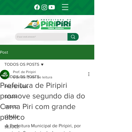
Post
TODOS OS POSTS
Pref. de Piripiri
TODOS OS POSTS
8 de fev.
2 min de leitura
Prefeitura de Piripiri
PREFEITURA
promove segundo dia do
SESAM
Carna Piri com grande
SEDUC
público
SEMAM
A Prefeitura Municipal de Piripiri, por 
SEJUCE