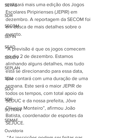
realizará mais uma edição dos Jogos 
SETAS
Escolares Piripirienses (JEPIR) em 
SDR
dezembro. A reportagem da SECOM foi 
SECOM
em busca de mais detalhes sobre o 
evento. 
SEFIN
SEAD
“A previsão é que os jogos comecem 
no dia 2 de dezembro. Estamos 
SEGOV
alinhando alguns detalhes, mas tudo 
SEPLAN
está se direcionando para essa data, 
SDU
que contará com uma duração de uma 
semana. Este será o maior JEPIR de 
SDO
todos os tempos, com total apoio da 
SDE
SEDUC e da nossa prefeita, Jôve 
Oliveira Monteiro”, afirmou João 
SUTRAN
Batista, coordenador de esportes da 
SEMAF
SEJUCE. 
Ouvidoria
 “As inscrições podem ser feitas nas 