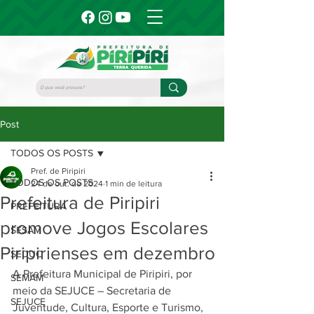
Post
TODOS OS POSTS
Pref. de Piripiri
TODOS OS POSTS
24 de out. de 2024
1 min de leitura
Prefeitura de Piripiri
PREFEITURA
promove Jogos Escolares
SESAM
Piripirienses em dezembro
SEDUC
A Prefeitura Municipal de Piripiri, por 
SEMAM
meio da SEJUCE – Secretaria de 
SEJUCE
Juventude, Cultura, Esporte e Turismo, 