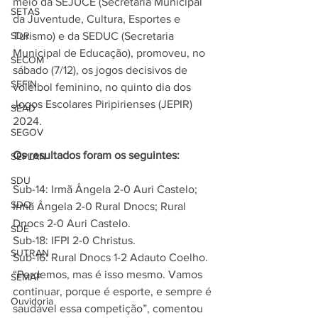
meio da SEJUCE (Secretaria Municipal 
SETAS
da Juventude, Cultura, Esportes e 
SDR
Turismo) e da SEDUC (Secretaria 
Municipal de Educação), promoveu, no 
SECOM
sábado (7/12), os jogos decisivos de 
SEFIN
voleibol feminino, no quinto dia dos 
Jogos Escolares Piripirienses (JEPIR) 
SEAD
2024.
SEGOV
Os resultados foram os seguintes:
SEPLAN
SDU
Sub-14: Irmã Ângela 2-0 Auri Castelo; 
SDO
Irmã Ângela 2-0 Rural Dnocs; Rural 
Dnocs 2-0 Auri Castelo.
SDE
Sub-18: IFPI 2-0 Christus.
SUTRAN
Sub-16: Rural Dnocs 1-2 Adauto Coelho.
“Perdemos, mas é isso mesmo. Vamos 
SEMAF
continuar, porque é esporte, e sempre é 
Ouvidoria
saudável essa competição”, comentou 