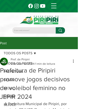
Post
TODOS OS POSTS
Pref. de Piripiri
TODOS OS POSTS
9 de dez. de 2024
1 min de leitura
Prefeitura de Piripiri
PREFEITURA
promove jogos decisivos
SESAM
de voleibol feminino no
SEDUC
JEPIR 2024
SEMAM
A Prefeitura Municipal de Piripiri, por 
SEJUCE