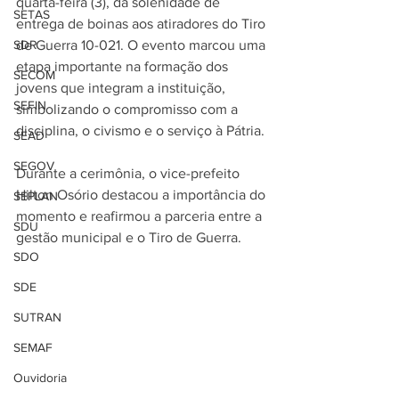
quarta-feira (3), da solenidade de 
SETAS
entrega de boinas aos atiradores do Tiro 
SDR
de Guerra 10-021. O evento marcou uma 
etapa importante na formação dos 
SECOM
jovens que integram a instituição, 
SEFIN
simbolizando o compromisso com a 
disciplina, o civismo e o serviço à Pátria.
SEAD
SEGOV
Durante a cerimônia, o vice-prefeito 
Hilton Osório destacou a importância do 
SEPLAN
momento e reafirmou a parceria entre a 
SDU
gestão municipal e o Tiro de Guerra.
SDO
SDE
SUTRAN
SEMAF
Ouvidoria