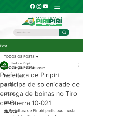
Post
TODOS OS POSTS
Pref. de Piripiri
TODOS OS POSTS
5 de jun.
1 min de leitura
Prefeitura de Piripiri
PREFEITURA
participa de solenidade de
SESAM
entrega de boinas no Tiro
SEDUC
de Guerra 10-021
SEMAM
A Prefeitura de Piripiri participou, nesta 
SEJUCE