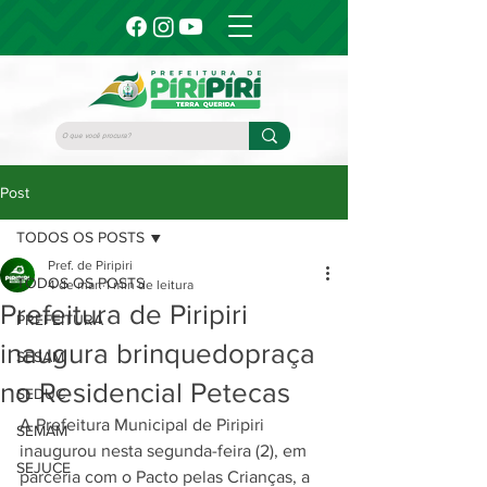
Post
TODOS OS POSTS
Pref. de Piripiri
TODOS OS POSTS
4 de mar.
1 min de leitura
Prefeitura de Piripiri
PREFEITURA
inaugura brinquedopraça
SESAM
no Residencial Petecas
SEDUC
A Prefeitura Municipal de Piripiri 
SEMAM
inaugurou nesta segunda-feira (2), em 
SEJUCE
parceria com o Pacto pelas Crianças, a 