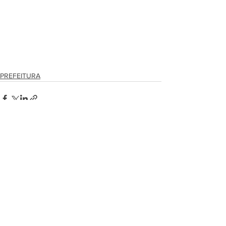
PREFEITURA
Ver tudo
Posts recentes