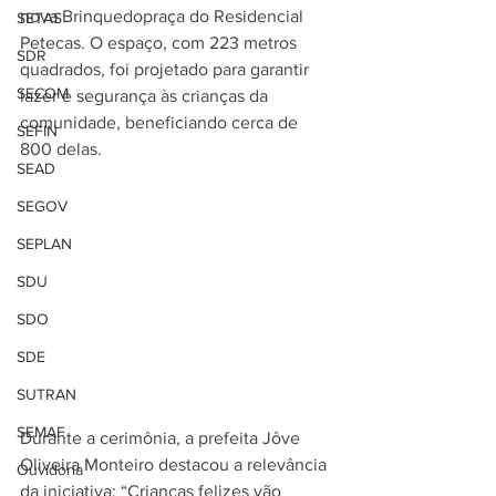
nova Brinquedopraça do Residencial 
SETAS
Petecas. O espaço, com 223 metros 
SDR
quadrados, foi projetado para garantir 
SECOM
lazer e segurança às crianças da 
comunidade, beneficiando cerca de 
SEFIN
800 delas.  
SEAD
SEGOV
SEPLAN
SDU
SDO
SDE
SUTRAN
SEMAF
Durante a cerimônia, a prefeita Jôve 
Oliveira Monteiro destacou a relevância 
Ouvidoria
da iniciativa: “Crianças felizes vão 