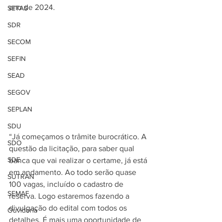
ano de 2024.   
SETAS
SDR
SECOM
SEFIN
SEAD
SEGOV
SEPLAN
SDU
“Já começamos o trâmite burocrático. A 
SDO
questão da licitação, para saber qual 
SDE
banca que vai realizar o certame, já está 
em andamento. Ao todo serão quase 
SUTRAN
100 vagas, incluído o cadastro de 
SEMAF
reserva. Logo estaremos fazendo a 
divulgação do edital com todos os 
Ouvidoria
detalhes. É mais uma oportunidade de 