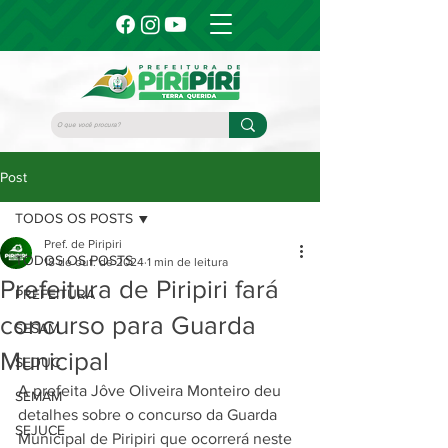
Post
TODOS OS POSTS
Pref. de Piripiri
TODOS OS POSTS
18 de out. de 2024
1 min de leitura
Prefeitura de Piripiri fará
PREFEITURA
concurso para Guarda
SESAM
Municipal
SEDUC
A prefeita Jôve Oliveira Monteiro deu 
SEMAM
detalhes sobre o concurso da Guarda 
SEJUCE
Municipal de Piripiri que ocorrerá neste 