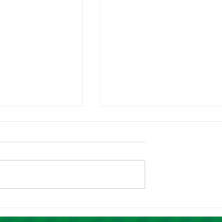
026 começa com
Prefeitura de Piripiri lança
ico, grandes
programa Mais Cultura e