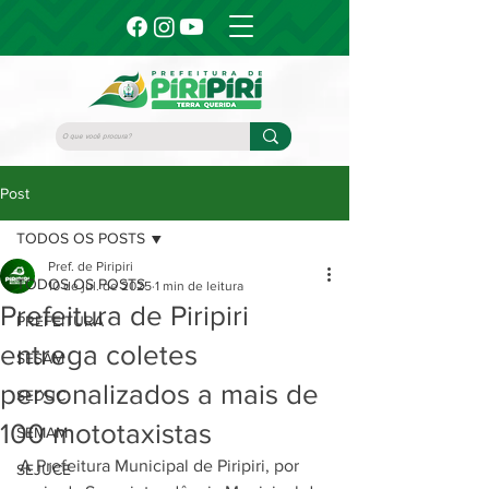
Post
TODOS OS POSTS
Pref. de Piripiri
TODOS OS POSTS
10 de jul. de 2025
1 min de leitura
Prefeitura de Piripiri
PREFEITURA
entrega coletes
SESAM
personalizados a mais de
SEDUC
100 mototaxistas
SEMAM
A Prefeitura Municipal de Piripiri, por 
SEJUCE