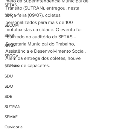
meio da Superintendência Municipal de 
SETAS
Trânsito (SUTRAN), entregou, nesta 
SDR
terça-feira (09/07), coletes 
personalizados para mais de 100 
SECOM
mototaxistas da cidade. O evento foi 
SEFIN
realizado no auditório da SETAS – 
Secretaria Municipal do Trabalho, 
SEAD
Assistência e Desenvolvimento Social. 
SEGOV
Além da entrega dos coletes, houve 
sorteio de capacetes.
SEPLAN
SDU
SDO
SDE
SUTRAN
SEMAF
Ouvidoria