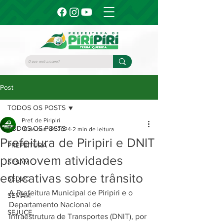
Post
TODOS OS POSTS
Pref. de Piripiri
TODOS OS POSTS
18 de out. de 2024
2 min de leitura
Prefeitura de Piripiri e DNIT
PREFEITURA
promovem atividades
SESAM
educativas sobre trânsito
SEDUC
A Prefeitura Municipal de Piripiri e o 
SEMAM
Departamento Nacional de 
SEJUCE
Infraestrutura de Transportes (DNIT), por 