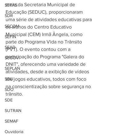
meio da Secretaria Municipal de 
SETAS
Educação (SEDUC), proporcionaram 
SDR
uma série de atividades educativas para 
SECOM
os alunos do Centro Educativo 
Municipal (CEM) Irmã Ângela, como 
SEFIN
parte do Programa Vida no Trânsito 
SEAD
(PVT). O evento contou com a 
participação do Programa "Galera do 
SEGOV
DNIT", oferecendo uma variedade de 
SEPLAN
atividades, desde a exibição de vídeos 
SDU
até jogos educativos, todos com foco 
na conscientização sobre segurança no 
SDO
trânsito.
SDE
SUTRAN
SEMAF
Ouvidoria