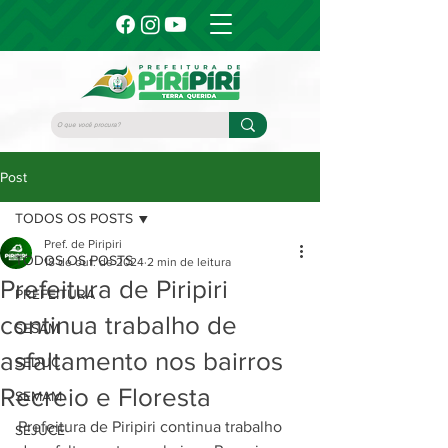
Post
TODOS OS POSTS
Pref. de Piripiri
TODOS OS POSTS
18 de out. de 2024
2 min de leitura
Prefeitura de Piripiri
PREFEITURA
continua trabalho de
SESAM
asfaltamento nos bairros
SEDUC
Recreio e Floresta
SEMAM
Prefeitura de Piripiri continua trabalho 
SEJUCE