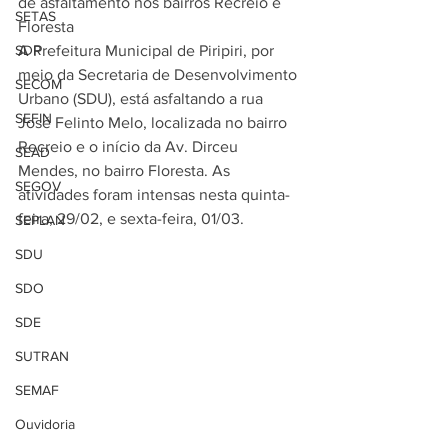
de asfaltamento nos bairros Recreio e 
SETAS
Floresta 
SDR
A Prefeitura Municipal de Piripiri, por 
meio da Secretaria de Desenvolvimento 
SECOM
Urbano (SDU), está asfaltando a rua 
SEFIN
José Felinto Melo, localizada no bairro 
Recreio e o início da Av. Dirceu 
SEAD
Mendes, no bairro Floresta. As 
SEGOV
atividades foram intensas nesta quinta-
feira, 29/02, e sexta-feira, 01/03. 
SEPLAN
SDU
SDO
SDE
SUTRAN
SEMAF
Ouvidoria