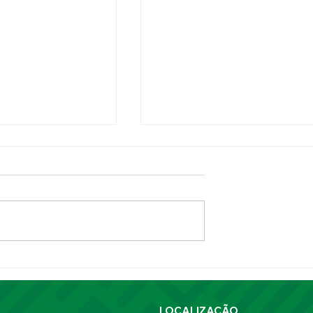
ripiri celebra 21
CEMA de Piripiri apresenta
lhimento e
projeto de apoio a mães
to da saúde
atípicas no maior congresso
unicípio
de saúde pública do Brasil
LOCALIZAÇÃO