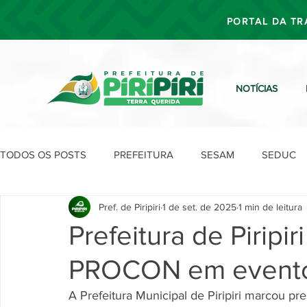
PORTAL DA TR
NOTÍCIAS
TODOS OS POSTS
PREFEITURA
SESAM
SEDUC
Pref. de Piripiri
1 de set. de 2025
1 min de leitura
SEFIN
SEAD
SEGOV
SEPLAN
SDU
Prefeitura de Piripi
PROCON em event
A Prefeitura Municipal de Piripiri marcou p