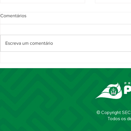
Comentários
Escreva um comentário
Noite da Comenda Juncal
Comenda Ju
destaca trajetória de 37 anos
reconhece s
da magistrada Maria Helena
personalida
Andrade Cavalcante
celebração p
Piripiri
© Copyright SECOM
Todos os di