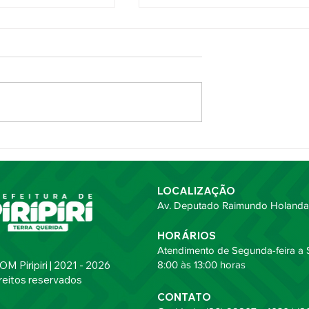
ncal 2026
Prefeita Jôve Oliveira partic
eis
da entrega de Títulos de
des durante
Cidadania Piripiriense
elos 116 anos de
LOCALIZAÇÃO
Av. Deputado Raimundo Holanda,
HORÁRIOS
Atendimento de Segunda-feira a S
 Piripiri | 2021 - 2026
8:00 às 13:00 horas
reitos reservados
CONTATO