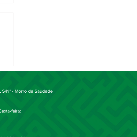
ipa
 S/N° - Morro da Saudade
exta-feira: