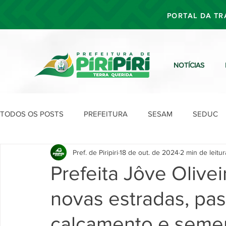
PORTAL DA TR
NOTÍCIAS
TODOS OS POSTS
PREFEITURA
SESAM
SEDUC
Pref. de Piripiri
18 de out. de 2024
2 min de leitur
SEFIN
SEAD
SEGOV
SEPLAN
SDU
Prefeita Jôve Olivei
novas estradas, pa
calçamento e semen