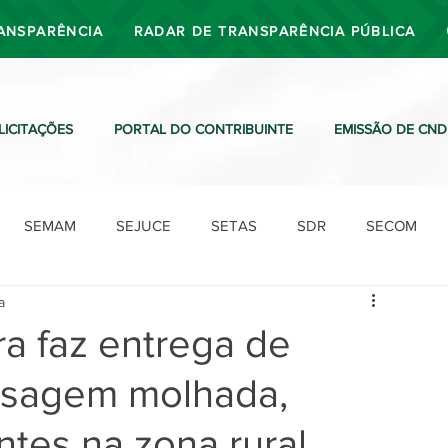
ANSPARÊNCIA
RADAR DE TRANSPARÊNCIA PÚBLICA
LICITAÇÕES
PORTAL DO CONTRIBUINTE
EMISSÃO DE CND
SEMAM
SEJUCE
SETAS
SDR
SECOM
a
SDO
SDE
SUTRAN
SEMAF
Ouvidoria
ra faz entrega de
ssagem molhada,
tes na zona rural