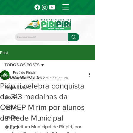
Post
TODOS OS POSTS
Pref. de Piripiri
TODOS OS POSTS
2 de mai. de 2025
2 min de leitura
Piripiri celebra conquista
PREFEITURA
de 313 medalhas da
SESAM
OBMEP Mirim por alunos
SEDUC
da Rede Municipal
SEMAM
A Prefeitura Municipal de Piripiri, por 
SEJUCE