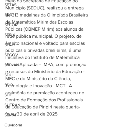
meio da Secretaria de Educação do 
SETAS
Município (SEDUC), realizou a entrega 
SDR
de 313 medalhas da Olimpíada Brasileira 
de Matemática Mirim das Escolas 
SECOM
Públicas (OBMEP Mirim) aos alunos da 
SEFIN
rede pública municipal. O projeto, de 
âmbito nacional e voltado para escolas 
SEAD
públicas e privadas brasileiras, é uma 
SEGOV
iniciativa do Instituto de Matemática 
Pura e Aplicada – IMPA, com promoção 
SEPLAN
e recursos do Ministério da Educação - 
SDU
MEC e do Ministério da Ciência, 
SDO
Tecnologia e Inovação - MCTI. A 
cerimônia de premiação aconteceu no 
SDE
Centro de Formação dos Profissionais 
SUTRAN
da Educação de Piripiri nesta quarta-
feira, 30 de abril de 2025.
SEMAF
Ouvidoria