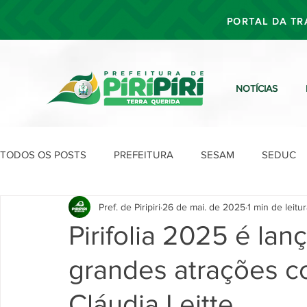
PORTAL DA TR
NOTÍCIAS
TODOS OS POSTS
PREFEITURA
SESAM
SEDUC
Pref. de Piripiri
26 de mai. de 2025
1 min de leitu
SEFIN
SEAD
SEGOV
SEPLAN
SDU
Pirifolia 2025 é lan
grandes atrações c
Cláudia Leitte