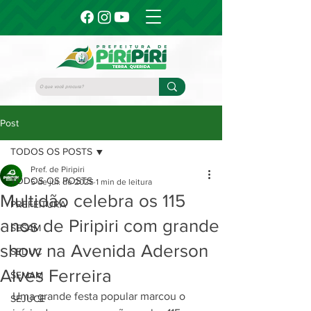
Post
TODOS OS POSTS
Pref. de Piripiri
TODOS OS POSTS
5 de jul. de 2025
1 min de leitura
Multidão celebra os 115
PREFEITURA
anos de Piripiri com grande
SESAM
show na Avenida Aderson
SEDUC
Alves Ferreira
SEMAM
Uma grande festa popular marcou o 
SEJUCE