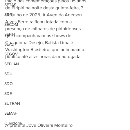
início das comemorações pelos 115 anos 
SETAS
de Piripiri na noite desta quinta-feira, 3 
SDR
de julho de 2025. A Avenida Aderson 
Alves Ferreira ficou lotada com a 
SECOM
presença de milhares de piripirienses 
SEFIN
que acompanharam os shows de 
Chaguinha Desejo, Batista Lima e 
SEAD
Washington Brasileiro, que animaram o 
SEGOV
público até altas horas da madrugada.
SEPLAN
SDU
SDO
SDE
SUTRAN
SEMAF
Ouvidoria
A prefeita Jôve Oliveira Monteiro 