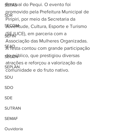
Festival do Pequi. O evento foi 
SETAS
promovido pela Prefeitura Municipal de 
SDR
Piripiri, por meio da Secretaria da 
SECOM
Juventude, Cultura, Esporte e Turismo 
(SEJUCE), em parceria com a 
SEFIN
Associação das Mulheres Organizadas. 
SEAD
A festa contou com grande participação 
do público, que prestigiou diversas 
SEGOV
atrações e reforçou a valorização da 
SEPLAN
comunidade e do fruto nativo.
SDU
SDO
SDE
SUTRAN
SEMAF
Ouvidoria