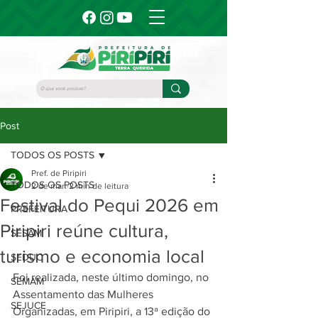
Post
TODOS OS POSTS
Pref. de Piripiri
TODOS OS POSTS
2 de mar.
2 min de leitura
Festival do Pequi 2026 em
PREFEITURA
Piripiri reúne cultura,
SESAM
turismo e economia local
SEDUC
Foi realizada, neste último domingo, no 
SEMAM
Assentamento das Mulheres 
SEJUCE
Organizadas, em Piripiri, a 13ª edição do 