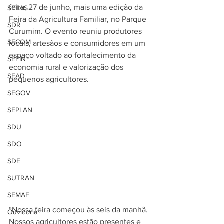
feira, 27 de junho, mais uma edição da 
SETAS
Feira da Agricultura Familiar, no Parque 
SDR
Curumim. O evento reuniu produtores 
SECOM
locais, artesãos e consumidores em um 
espaço voltado ao fortalecimento da 
SEFIN
economia rural e valorização dos 
SEAD
pequenos agricultores.
SEGOV
SEPLAN
SDU
SDO
SDE
SUTRAN
SEMAF
“Nossa feira começou às seis da manhã. 
Ouvidoria
Nossos agricultores estão presentes e 