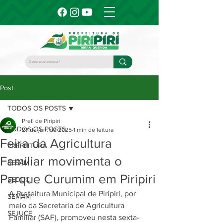
Post
TODOS OS POSTS
Pref. de Piripiri
TODOS OS POSTS
27 de jun. de 2025
1 min de leitura
Feira da Agricultura
PREFEITURA
Familiar movimenta o
SESAM
Parque Curumim em Piripiri
SEDUC
A Prefeitura Municipal de Piripiri, por 
SEMAM
meio da Secretaria de Agricultura 
SEJUCE
Familiar (SAF), promoveu nesta sexta-