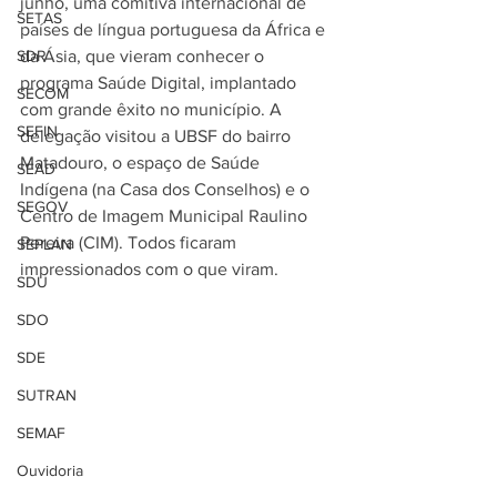
junho, uma comitiva internacional de 
SETAS
países de língua portuguesa da África e 
SDR
da Ásia, que vieram conhecer o 
programa Saúde Digital, implantado 
SECOM
com grande êxito no município. A 
SEFIN
delegação visitou a UBSF do bairro 
Matadouro, o espaço de Saúde 
SEAD
Indígena (na Casa dos Conselhos) e o 
SEGOV
Centro de Imagem Municipal Raulino 
Pereira (CIM). Todos ficaram 
SEPLAN
impressionados com o que viram.
SDU
SDO
SDE
SUTRAN
SEMAF
Ouvidoria