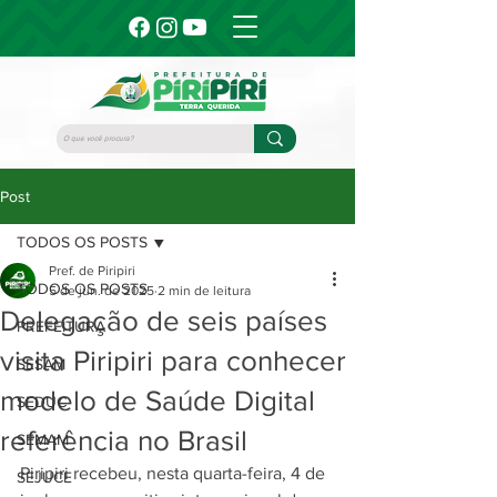
Post
TODOS OS POSTS
Pref. de Piripiri
TODOS OS POSTS
5 de jun. de 2025
2 min de leitura
Delegação de seis países
PREFEITURA
visita Piripiri para conhecer
SESAM
modelo de Saúde Digital
SEDUC
referência no Brasil
SEMAM
Piripiri recebeu, nesta quarta-feira, 4 de 
SEJUCE