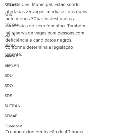
Guarda Civil Municipal. Estão sendo 
SETAS
ofertadas 25 vagas imediatas, das quais 
SDR
pelo menos 30% são destinadas a 
SECOM
candidatas do sexo feminino. Também 
há reserva de vagas para pessoas com 
SEFIN
deficiência e candidatos negros, 
SEAD
conforme determina a legislação 
vigente.
SEGOV
SEPLAN
SDU
SDO
SDE
SUTRAN
SEMAF
Ouvidoria
O cargo exige dedicação de 40 horas 