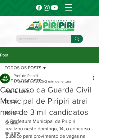
Post
TODOS OS POSTS
Pref. de Piripiri
TODOS OS POSTS
17 de set. de 2025
2 min de leitura
Concurso da Guarda Civil
PREFEITURA
Municipal de Piripiri atrai
SESAM
mais de 3 mil candidatos
SEDUC
A Prefeitura Municipal de Piripiri 
SEMAM
realizou neste domingo, 14, o concurso 
SEJUCE
público para provimento de vagas na 