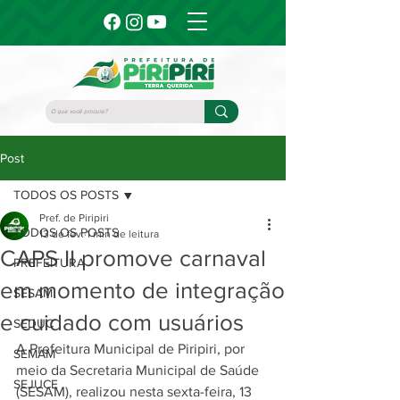
Post
TODOS OS POSTS
Pref. de Piripiri
TODOS OS POSTS
13 de fev.
1 min de leitura
CAPS II promove carnaval
PREFEITURA
em momento de integração
SESAM
e cuidado com usuários
SEDUC
A Prefeitura Municipal de Piripiri, por 
SEMAM
meio da Secretaria Municipal de Saúde 
SEJUCE
(SESAM), realizou nesta sexta-feira, 13 