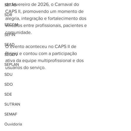
de fevereiro de 2026, o Carnaval do 
SETAS
CAPS II, promovendo um momento de 
SDR
alegria, integração e fortalecimento dos 
SECOM
vínculos entre profissionais, pacientes e 
comunidade.
SEFIN
SEAD
O evento aconteceu no CAPS II de 
Piripiri e contou com a participação 
SEGOV
ativa da equipe multiprofissional e dos 
SEPLAN
usuários do serviço.
SDU
SDO
SDE
SUTRAN
SEMAF
Ouvidoria