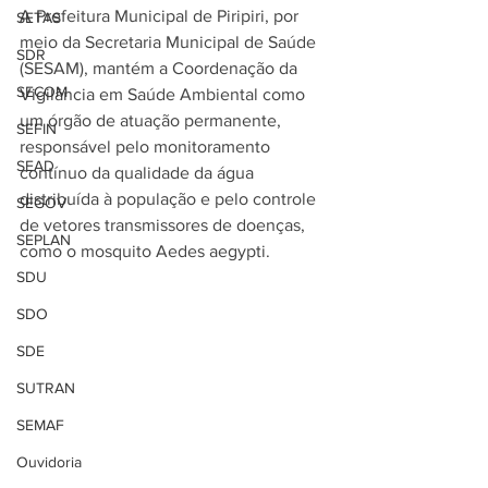
A Prefeitura Municipal de Piripiri, por 
SETAS
meio da Secretaria Municipal de Saúde 
SDR
(SESAM), mantém a Coordenação da 
SECOM
Vigilância em Saúde Ambiental como 
um órgão de atuação permanente, 
SEFIN
responsável pelo monitoramento 
SEAD
contínuo da qualidade da água 
distribuída à população e pelo controle 
SEGOV
de vetores transmissores de doenças, 
SEPLAN
como o mosquito Aedes aegypti.
SDU
SDO
SDE
SUTRAN
SEMAF
Ouvidoria