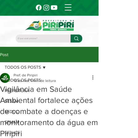
Post
TODOS OS POSTS
Pref. de Piripiri
TODOS OS POSTS
19 de mai.
1 min de leitura
Vigilância em Saúde
PREFEITURA
Ambiental fortalece ações
SESAM
de combate a doenças e
SEDUC
monitoramento da água em
SEMAM
Piripiri
SEJUCE