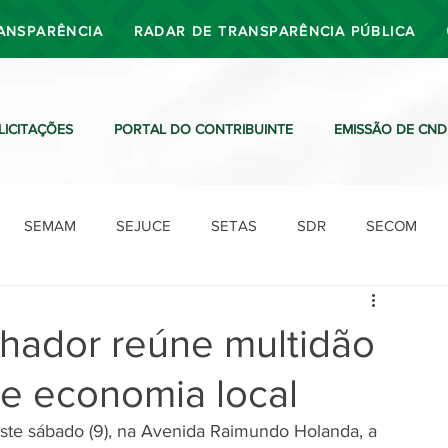
ANSPARÊNCIA
RADAR DE TRANSPARÊNCIA PÚBLICA
LICITAÇÕES
PORTAL DO CONTRIBUINTE
EMISSÃO DE CND
SEMAM
SEJUCE
SETAS
SDR
SECOM
SDO
SDE
SUTRAN
SEMAF
Ouvidoria
lhador reúne multidão
ece economia local
 neste sábado (9), na Avenida Raimundo Holanda, a 