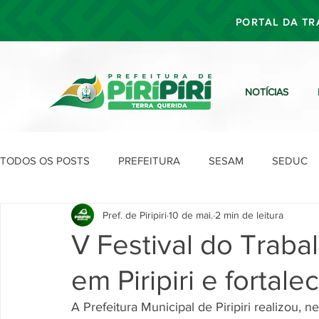
PORTAL DA TR
NOTÍCIAS
TODOS OS POSTS
PREFEITURA
SESAM
SEDUC
Pref. de Piripiri
10 de mai.
2 min de leitura
SEFIN
SEAD
SEGOV
SEPLAN
SDU
V Festival do Traba
em Piripiri e fortal
A Prefeitura Municipal de Piripiri realizou,