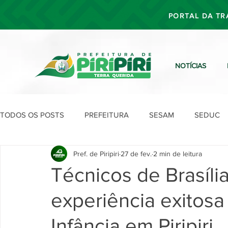
PORTAL DA TR
NOTÍCIAS
TODOS OS POSTS
PREFEITURA
SESAM
SEDUC
Pref. de Piripiri
27 de fev.
2 min de leitura
SEFIN
SEAD
SEGOV
SEPLAN
SDU
Técnicos de Brasíl
experiência exitosa
Infância em Piripiri