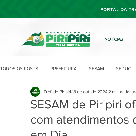
PORTAL DA TR
NOTÍCIAS
TODOS OS POSTS
PREFEITURA
SESAM
SEDUC
Pref. de Piripiri
18 de out. de 2024
2 min de leitur
SEFIN
SEAD
SEGOV
SEPLAN
SDU
SESAM de Piripiri o
com atendimentos 
em Dia