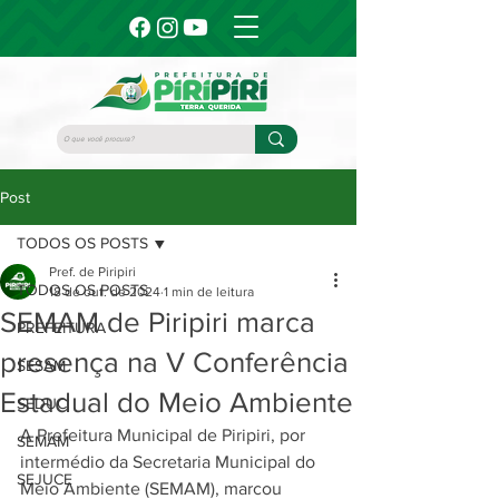
Post
TODOS OS POSTS
Pref. de Piripiri
TODOS OS POSTS
18 de out. de 2024
1 min de leitura
SEMAM de Piripiri marca
PREFEITURA
presença na V Conferência
SESAM
Estadual do Meio Ambiente
SEDUC
A Prefeitura Municipal de Piripiri, por 
SEMAM
intermédio da Secretaria Municipal do 
SEJUCE
Meio Ambiente (SEMAM), marcou 