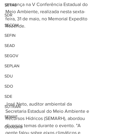
presença na V Conferência Estadual do 
SETAS
Meio Ambiente, realizada nesta sexta-
SDR
feira, 31 de maio, no Memorial Expedito 
SECOM
Rezende. 
SEFIN
SEAD
SEGOV
SEPLAN
SDU
SDO
SDE
José Neto, auditor ambiental da 
SUTRAN
Secretaria Estadual do Meio Ambiente e 
SEMAF
Recursos Hídricos (SEMARH), abordou 
diversos temas durante o evento. "A 
Ouvidoria
gente falou sobre eixos climáticos e 