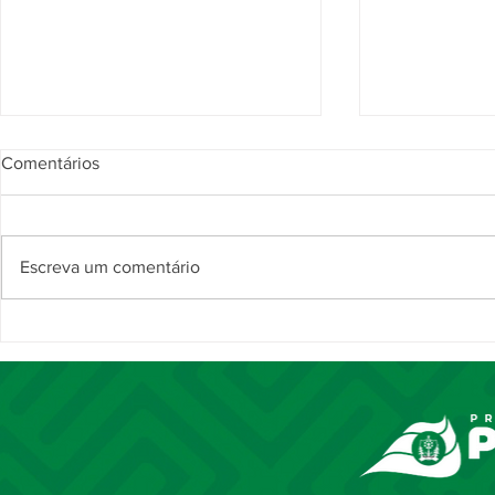
Comentários
Escreva um comentário
Prefeitura de Piripiri e
Noite da Co
Governo do Piauí promovem
destaca traj
curso gratuito de Mecânica de
da magistra
Motos
Andrade Cav