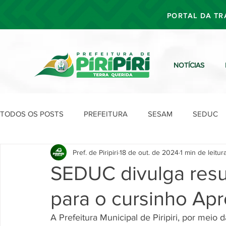
PORTAL DA TR
NOTÍCIAS
TODOS OS POSTS
PREFEITURA
SESAM
SEDUC
Pref. de Piripiri
18 de out. de 2024
1 min de leitur
SEFIN
SEAD
SEGOV
SEPLAN
SDU
SEDUC divulga resul
para o cursinho Apr
A Prefeitura Municipal de Piripiri, por meio