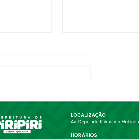
menda Juncal
Comenda Juncal 2026
etória de 37 anos
reconhece seis
da Maria Helena
personalidades durante
alcante
celebração pelos 116 anos d
LOCALIZAÇÃO
Piripiri
Av. Deputado Raimundo Holanda,
HORÁRIOS