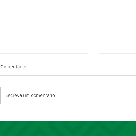
Comentários
Escreva um comentário
Prefeitura de Piripiri apoia
Piripiri libe
Encontro Regional de
dos precató
Dirigentes Municipais de
para 559 ben
Educação realizado pela 3ª