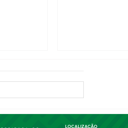
ra segunda parcela
Prefeitura de Piripiri inaugur
rios do FUNDEF
Centro de Ensino de Tempo
eficiários
Integral na comunidade Peq
LOCALIZAÇÃO