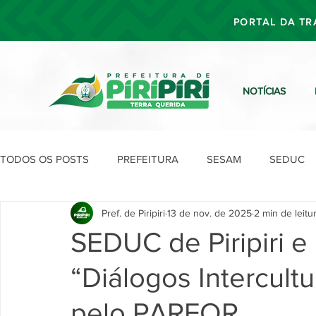
PORTAL DA TR
NOTÍCIAS
TODOS OS POSTS
PREFEITURA
SESAM
SEDUC
Pref. de Piripiri
13 de nov. de 2025
2 min de leitu
SEFIN
SEAD
SEGOV
SEPLAN
SDU
SEDUC de Piripiri e
“Diálogos Intercult
pelo PARFOR