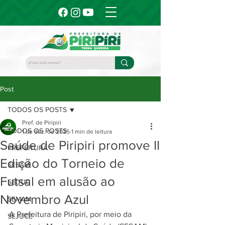
Post
TODOS OS POSTS
Pref. de Piripiri
TODOS OS POSTS
1 de dez. de 2025
1 min de leitura
Saúde de Piripiri promove II
PREFEITURA
Edição do Torneio de
SESAM
Futsal em alusão ao
SEDUC
Novembro Azul
SEMAM
A Prefeitura de Piripiri, por meio da 
SEJUCE