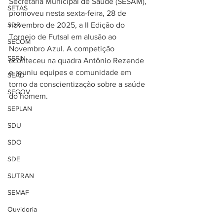
Secretaria Municipal de Saúde (SESAM), 
SETAS
promoveu nesta sexta-feira, 28 de 
SDR
novembro de 2025, a II Edição do 
Torneio de Futsal em alusão ao 
SECOM
Novembro Azul. A competição 
SEFIN
aconteceu na quadra Antônio Rezende 
e reuniu equipes e comunidade em 
SEAD
torno da conscientização sobre a saúde 
SEGOV
do homem.
SEPLAN
SDU
SDO
SDE
SUTRAN
SEMAF
Ouvidoria