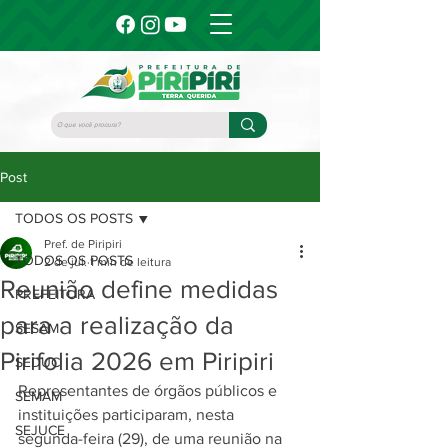
Post
TODOS OS POSTS
Pref. de Piripiri
TODOS OS POSTS
2 de jul.
1 min de leitura
Reunião define medidas
PREFEITURA
para a realização da
SESAM
Pirifolia 2026 em Piripiri
SEDUC
Representantes de órgãos públicos e 
SEMAM
instituições participaram, nesta 
SEJUCE
segunda-feira (29), de uma reunião na 