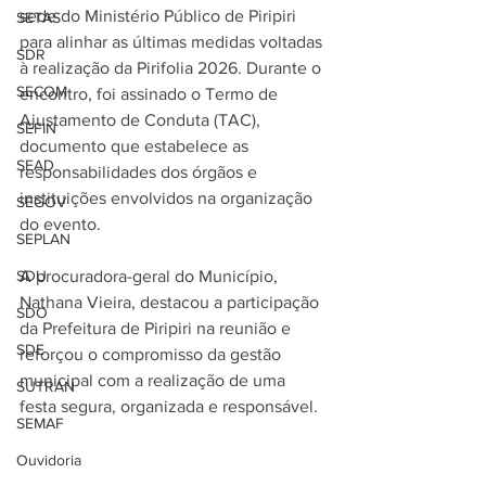
sede do Ministério Público de Piripiri 
SETAS
para alinhar as últimas medidas voltadas 
SDR
à realização da Pirifolia 2026. Durante o 
SECOM
encontro, foi assinado o Termo de 
Ajustamento de Conduta (TAC), 
SEFIN
documento que estabelece as 
SEAD
responsabilidades dos órgãos e 
instituições envolvidos na organização 
SEGOV
do evento.
SEPLAN
SDU
A procuradora-geral do Município, 
Nathana Vieira, destacou a participação 
SDO
da Prefeitura de Piripiri na reunião e 
SDE
reforçou o compromisso da gestão 
municipal com a realização de uma 
SUTRAN
festa segura, organizada e responsável.
SEMAF
Ouvidoria