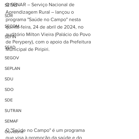
O SENAR – Serviço Nacional de 
SETAS
Aprendizagem Rural – lançou o 
SDR
programa "Saúde no Campo" nesta 
SECOM
quinta-feira, 24 de abril de 2024, no 
auditório Milton Vieira (Palácio do Povo 
SEFIN
de Perypery), com o apoio da Prefeitura 
SEAD
Municipal de Piripiri.
SEGOV
SEPLAN
SDU
SDO
SDE
SUTRAN
SEMAF
O "Saúde no Campo" é um programa 
Ouvidoria
que visa à promoção da saúde e do 