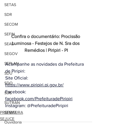
SETAS
SDR
SECOM
SEFIN
Confira o documentário: Procissão 
Luminosa - Festejos de N. Sra dos 
SEAD
Remédios | Piripiri - PI
SEGOV
SEPLAN
Acompanhe as novidades da Prefeitura 
de Piripiri: 
SDU
Site Oficial: 
SDO
https://www.piripiri.pi.gov.br/​​
Facebook: 
SDE
facebook.com/PrefeituradePiripiri
SUTRAN
Instagram: @PrefeituradePiripiri
PREFEITURA
SEMAF
SEJUCE
Ouvidoria