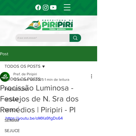
Post
TODOS OS POSTS
Pref. de Piripiri
TODOS OS POSTS
13 de out. de 2025
1 min de leitura
Procissão Luminosa -
PREFEITURA
Festejos de N. Sra dos
SESAM
Remédios | Piripiri - PI
SEDUC
https://youtu.be/oMXa91gDs64
SEMAM
SEJUCE