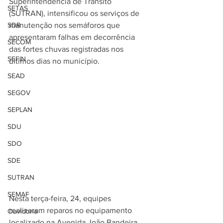
Superintendência de Trânsito 
SETAS
(SUTRAN), intensificou os serviços de 
SDR
manutenção nos semáforos que 
apresentaram falhas em decorrência 
SECOM
das fortes chuvas registradas nos 
SEFIN
últimos dias no município.
SEAD
SEGOV
SEPLAN
SDU
SDO
SDE
SUTRAN
SEMAF
Nesta terça-feira, 24, equipes 
realizaram reparos no equipamento 
Ouvidoria
localizado na Avenida João Bandeira 