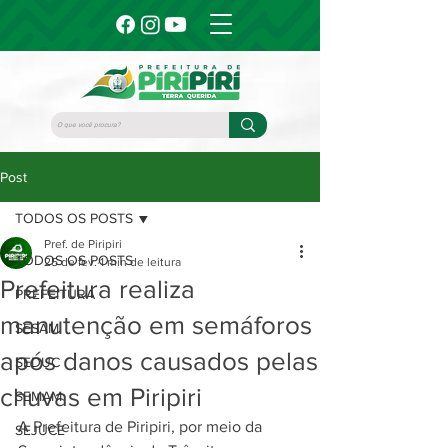
Post
TODOS OS POSTS
Pref. de Piripiri
TODOS OS POSTS
25 de fev.
1 min de leitura
Prefeitura realiza
PREFEITURA
manutenção em semáforos
SESAM
após danos causados pelas
SEDUC
chuvas em Piripiri
SEMAM
A Prefeitura de Piripiri, por meio da 
SEJUCE