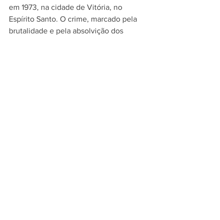
em 1973, na cidade de Vitória, no 
Espírito Santo. O crime, marcado pela 
brutalidade e pela absolvição dos 
acusados, tornou-se um marco nacional 
na defesa dos direitos das crianças e 
adolescentes.
SETAS
Ver tudo
Posts recentes