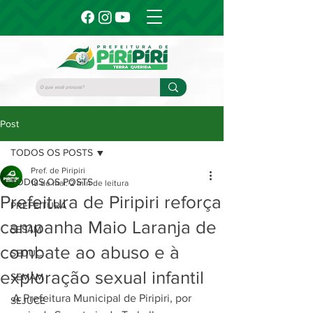
Post
TODOS OS POSTS
Pref. de Piripiri
TODOS OS POSTS
18 de mai.
2 min de leitura
Prefeitura de Piripiri reforça
PREFEITURA
campanha Maio Laranja de
SESAM
combate ao abuso e à
SEDUC
exploração sexual infantil
SEMAM
A Prefeitura Municipal de Piripiri, por 
SEJUCE