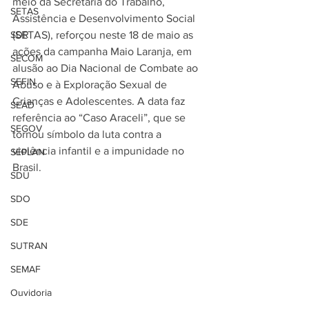
meio da Secretaria do Trabalho, 
SETAS
Assistência e Desenvolvimento Social 
SDR
(SETAS), reforçou neste 18 de maio as 
ações da campanha Maio Laranja, em 
SECOM
alusão ao Dia Nacional de Combate ao 
SEFIN
Abuso e à Exploração Sexual de 
Crianças e Adolescentes. A data faz 
SEAD
referência ao “Caso Araceli”, que se 
SEGOV
tornou símbolo da luta contra a 
violência infantil e a impunidade no 
SEPLAN
Brasil.
SDU
SDO
SDE
SUTRAN
SEMAF
Ouvidoria