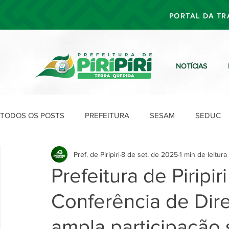
PORTAL DA TR
NOTÍCIAS
TODOS OS POSTS
PREFEITURA
SESAM
SEDUC
Pref. de Piripiri
8 de set. de 2025
1 min de leitura
SEFIN
SEAD
SEGOV
SEPLAN
SDU
Prefeitura de Piripiri
Conferência de Di
ampla participação 