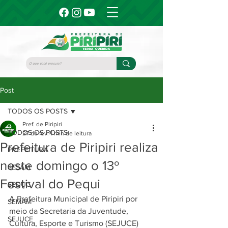
Post
TODOS OS POSTS
Pref. de Piripiri
TODOS OS POSTS
27 de fev.
1 min de leitura
Prefeitura de Piripiri realiza
PREFEITURA
neste domingo o 13º
SESAM
Festival do Pequi
SEDUC
A Prefeitura Municipal de Piripiri por 
SEMAM
meio da Secretaria da Juventude, 
SEJUCE
Cultura, Esporte e Turismo (SEJUCE) 