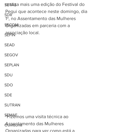
realiza mais uma edição do Festival do 
SETAS
Pequi que acontece neste domingo, dia 
SDR
1º, no Assentamento das Mulheres 
SECOM
Organizadas em parceria com a 
associação local.  
SEFIN
SEAD
SEGOV
SEPLAN
SDU
SDO
SDE
SUTRAN
SEMAF
"Fizemos uma visita técnica ao 
Assentamento das Mulheres 
Ouvidoria
Organizadas para ver como está a 