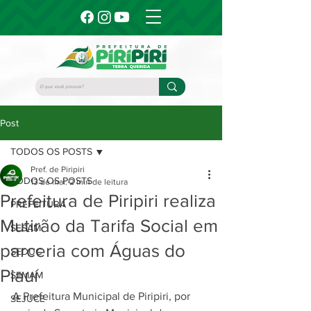
Post
TODOS OS POSTS
Pref. de Piripiri
TODOS OS POSTS
13 de mai.
2 min de leitura
Prefeitura de Piripiri realiza
PREFEITURA
Mutirão da Tarifa Social em
SESAM
parceria com Águas do
SEDUC
Piauí
SEMAM
A Prefeitura Municipal de Piripiri, por 
SEJUCE