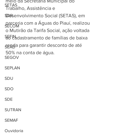
meio da Secretaria Municipal do 
SETAS
Trabalho, Assistência e 
SDR
Desenvolvimento Social (SETAS), em 
parceria com a Águas do Piauí, realizou 
SECOM
o Mutirão da Tarifa Social, ação voltada 
SEFIN
ao cadastramento de famílias de baixa 
renda para garantir desconto de até 
SEAD
50% na conta de água.
SEGOV
SEPLAN
SDU
SDO
SDE
SUTRAN
SEMAF
Ouvidoria