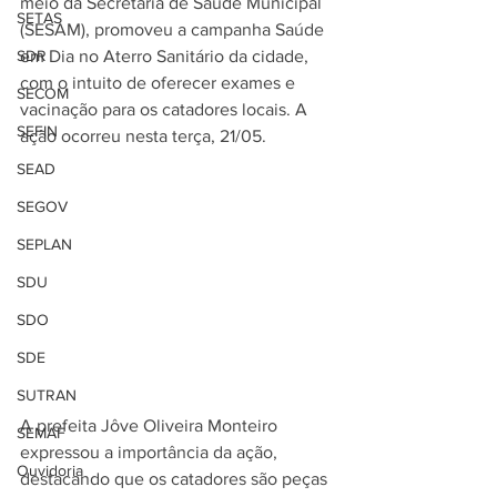
meio da Secretaria de Saúde Municipal 
SETAS
(SESAM), promoveu a campanha Saúde 
SDR
em Dia no Aterro Sanitário da cidade, 
com o intuito de oferecer exames e 
SECOM
vacinação para os catadores locais. A 
SEFIN
ação ocorreu nesta terça, 21/05.
SEAD
SEGOV
SEPLAN
SDU
SDO
SDE
SUTRAN
A prefeita Jôve Oliveira Monteiro 
SEMAF
expressou a importância da ação, 
Ouvidoria
destacando que os catadores são peças 