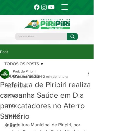
Post
TODOS OS POSTS
Pref. de Piripiri
TODOS OS POSTS
18 de out. de 2024
2 min de leitura
Prefeitura de Piripiri realiza
PREFEITURA
campanha Saúde em Dia
SESAM
para catadores no Aterro
SEDUC
Sanitário
SEMAM
A Prefeitura Municipal de Piripiri, por 
SEJUCE