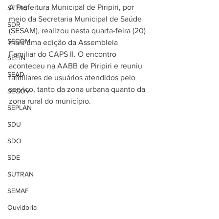
A Prefeitura Municipal de Piripiri, por 
SETAS
meio da Secretaria Municipal de Saúde 
SDR
(SESAM), realizou nesta quarta-feira (20) 
SECOM
mais uma edição da Assembleia 
Familiar do CAPS II. O encontro 
SEFIN
aconteceu na AABB de Piripiri e reuniu 
SEAD
familiares de usuários atendidos pelo 
serviço, tanto da zona urbana quanto da 
SEGOV
zona rural do município.
SEPLAN
SDU
SDO
SDE
SUTRAN
SEMAF
Ouvidoria