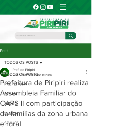
Post
TODOS OS POSTS
Pref. de Piripiri
TODOS OS POSTS
21 de mai.
1 min de leitura
Prefeitura de Piripiri realiza
PREFEITURA
Assembleia Familiar do
SESAM
CAPS II com participação
SEDUC
de famílias da zona urbana
SEMAM
e rural
SEJUCE