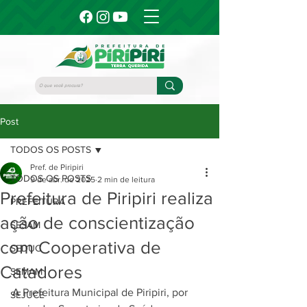
Post
TODOS OS POSTS
Pref. de Piripiri
TODOS OS POSTS
9 de abr. de 2025
2 min de leitura
Prefeitura de Piripiri realiza
PREFEITURA
ação de conscientização
SESAM
com Cooperativa de
SEDUC
Catadores
SEMAM
A Prefeitura Municipal de Piripiri, por 
SEJUCE