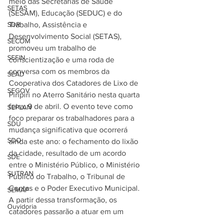
meio das Secretarias de Saúde 
SETAS
(SESAM), Educação (SEDUC) e do 
SDR
Trabalho, Assistência e 
Desenvolvimento Social (SETAS), 
SECOM
promoveu um trabalho de 
SEFIN
conscientização e uma roda de 
conversa com os membros da 
SEAD
Cooperativa dos Catadores de Lixo de 
SEGOV
Piripiri no Aterro Sanitário nesta quarta 
feira, 9 de abril. O evento teve como 
SEPLAN
foco preparar os trabalhadores para a 
SDU
mudança significativa que ocorrerá 
SDO
ainda este ano: o fechamento do lixão 
da cidade, resultado de um acordo 
SDE
entre o Ministério Público, o Ministério 
SUTRAN
Público do Trabalho, o Tribunal de 
Contas e o Poder Executivo Municipal. 
SEMAF
A partir dessa transformação, os 
Ouvidoria
catadores passarão a atuar em um 